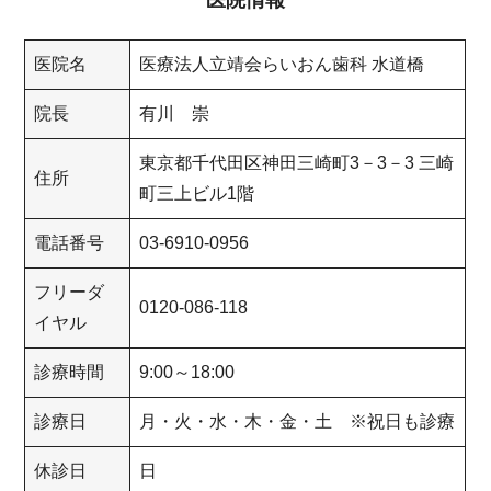
医院情報
医院名
医療法人立靖会らいおん歯科 水道橋
院長
有川 崇
東京都千代田区神田三崎町3－3－3 三崎
住所
町三上ビル1階
電話番号
03-6910-0956
フリーダ
0120-086-118
イヤル
診療時間
9:00～18:00
診療日
月・火・水・木・金・土 ※祝日も診療
休診日
日